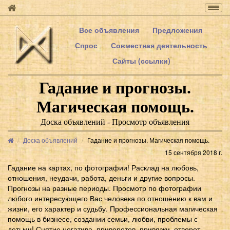
Togg
navig
Все объявления
Предложения
Спрос
Совместная деятельность
Сайты (ссылки)
Гадание и прогнозы.
Магическая помощь.
Доска объявлений - Просмотр объявления
Доска объявлений
Гадание и прогнозы. Магическая помощь.
15 сентября 2018 г.
Гадание на картах, по фотографии! Расклад на любовь,
отношения, неудачи, работа, деньги и другие вопросы.
Прогнозы на разные периоды. Просмотр по фотографии
любого интересующего Вас человека по отношению к вам и
жизни, его характер и судьбу. Профессиональная магическая
помощь в бизнесе, создании семьи, любви, проблемы с
детьми! Снятие негатива, приворотов, привязки, отворот,