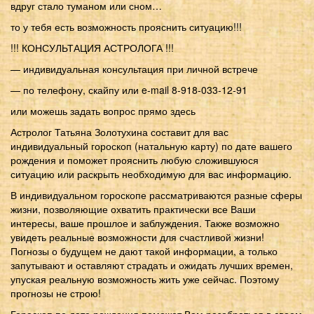
вдруг стало туманом или сном…
то у тебя есть возможность прояснить ситуацию!!!
!!! КОНСУЛЬТАЦИЯ АСТРОЛОГА !!!
— индивидуальная консультация при личной встрече
— по телефону, скайпу или e-mail 8-918-033-12-91
или можешь задать вопрос прямо здесь
Астролог Татьяна Золотухина составит для вас
индивидуальный гороскоп (натальную карту) по дате вашего
рождения и поможет прояснить любую сложившуюся
ситуацию или раскрыть необходимую для вас информацию.
В индивидуальном гороскопе рассматриваются разные сферы
жизни, позволяющие охватить практически все Ваши
интересы, ваше прошлое и заблуждения. Также возможно
увидеть реальные возможности для счастливой жизни!
Погнозы о будущем не дают такой информации, а только
запутывают и оставляют страдать и ожидать лучших времен,
упуская реальную возможность жить уже сейчас. Поэтому
прогнозы не строю!
Гороскоп по дате рождения поможет Вам разобраться в своем