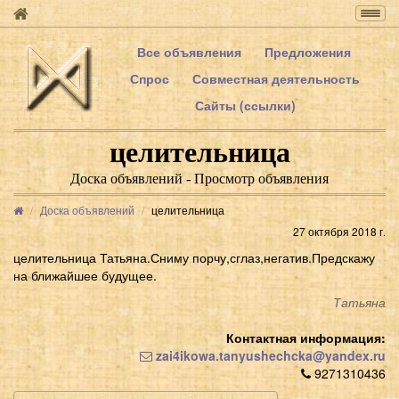
Togg
navig
Все объявления
Предложения
Спрос
Совместная деятельность
Сайты (ссылки)
целительница
Доска объявлений - Просмотр объявления
Доска объявлений
целительница
27 октября 2018 г.
целительница Татьяна.Сниму порчу,сглаз,негатив.Предскажу
на ближайшее будущее.
Татьяна
Контактная информация:
zai4ikowa.tanyushechcka@yandex.ru
9271310436