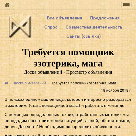
Togg
navig
Все объявления
Предложения
Спрос
Совместная деятельность
Сайты (ссылки)
Требуется помощник
эзотерика, мага
Доска объявлений - Просмотр объявления
Доска объявлений
Требуется помощник эзотерика, мага
18 ноября 2018 г.
В поисках единомышленницы, которой интересно разобраться
в эзотерике (стать помощницей мага) и работать в команде.
С помощью определенных техник, отработанных методик мы
передадим опыт притяжения ситуаций, людей, обстоятельств,
денег. Для чего? Необходимо распределить обязанности.
Наша команда объединяет харизматичных интересных