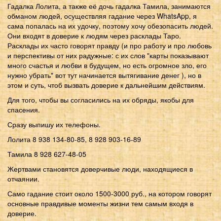
Гадалка Лолита, а также её дочь гадалка Тамила, занимаются
обманом людей, осуществляя гадание через WhatsApp, я
сама попалась на их удочку, поэтому хочу обезопасить людей.
Они входят в доверие к людям через расклады Таро.
Расклады их часто говорят правду (и про работу и про любовь
и перспективы от них радужные: с их слов "карты показывают
много счастья и любви в будущем, но есть огромное зло, его
нужно убрать" вот тут начинается вытягивание денег ), но в
этом и суть, чтоб вызвать доверие к дальнейшим действиям.
Для того, чтобы вы согласились на их обряды, якобы для
спасения.
Сразу выпишу их телефоны.
Лолита 8 938 134-80-85, 8 928 903-16-89
Тамила 8 928 627-48-05
Жертвами становятся доверчивые люди, находящиеся в
отчаянии.
Само гадание стоит около 1500-3000 руб., на котором говорят
основные правдивые моменты жизни тем самым входя в
доверие.