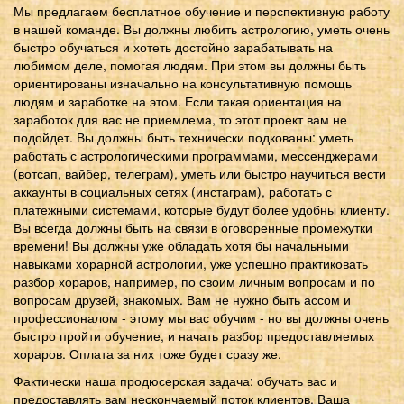
Мы предлагаем бесплатное обучение и перспективную работу
в нашей команде. Вы должны любить астрологию, уметь очень
быстро обучаться и хотеть достойно зарабатывать на
любимом деле, помогая людям. При этом вы должны быть
ориентированы изначально на консультативную помощь
людям и заработке на этом. Если такая ориентация на
заработок для вас не приемлема, то этот проект вам не
подойдет. Вы должны быть технически подкованы: уметь
работать с астрологическими программами, мессенджерами
(вотсап, вайбер, телеграм), уметь или быстро научиться вести
аккаунты в социальных сетях (инстаграм), работать с
платежными системами, которые будут более удобны клиенту.
Вы всегда должны быть на связи в оговоренные промежутки
времени! Вы должны уже обладать хотя бы начальными
навыками хорарной астрологии, уже успешно практиковать
разбор хораров, например, по своим личным вопросам и по
вопросам друзей, знакомых. Вам не нужно быть ассом и
профессионалом - этому мы вас обучим - но вы должны очень
быстро пройти обучение, и начать разбор предоставляемых
хораров. Оплата за них тоже будет сразу же.
Фактически наша продюсерская задача: обучать вас и
предоставлять вам нескончаемый поток клиентов. Ваша