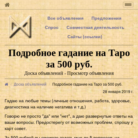
Togg
navig
Все объявления
Предложения
Спрос
Совместная деятельность
Сайты (ссылки)
Подробное гадание на Таро
за 500 руб.
Доска объявлений - Просмотр объявления
Доска объявлений
Подробное гадание на Таро за 500 руб.
28 января 2019 г.
Гадаю на любые темы (личные отношения, работа, здоровье,
диагностика на наличие негатива и т.д.)
Говорю не просто "да" или "нет", а даю развернутые ответы на
ваши вопросы. Предостерегу от возможных проблем, спрошу у
карт совет.
За 500 рублей вы сможете задать мне до 5 вопросов, на