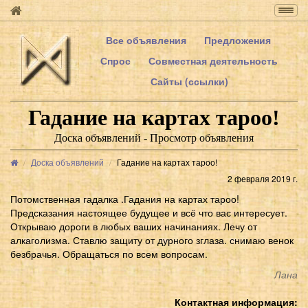
Togg
navig
Все объявления
Предложения
Спрос
Совместная деятельность
Сайты (ссылки)
Гадание на картах тароо!
Доска объявлений - Просмотр объявления
Доска объявлений
Гадание на картах тароо!
2 февраля 2019 г.
Потомственная гадалка .Гадания на картах тароо!
Предсказания настоящее будущее и всё что вас интересует.
Открываю дороги в любых ваших начинаниях. Лечу от
алкаголизма. Ставлю защиту от дурного зглаза. снимаю венок
безбрачья. Обращаться по всем вопросам.
Лана
Контактная информация: