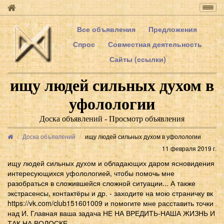
Togg
navig
Все объявления
Предложения
Спрос
Совместная деятельность
Сайты (ссылки)
ищу людей сильных духом в
уфолологии
Доска объявлений - Просмотр объявления
Доска объявлений
ищу людей сильных духом в уфолологии
11 февраля 2019 г.
ищу людей сильных духом и обладающих даром ясновидения
интересующихся уфолологией, чтобы помочь мне
разобраться в сложившейся сложной ситуации... А также
экстрасенсы, контактёры и др. - заходите на мою страничку вк
https://vk.com/club151601009 и помогите мне расставить точки
над И. Главная ваша задача НЕ НА ВРЕДИТЬ-НАША ЖИЗНЬ И
ТАК НА ВОЛОСКЕ...