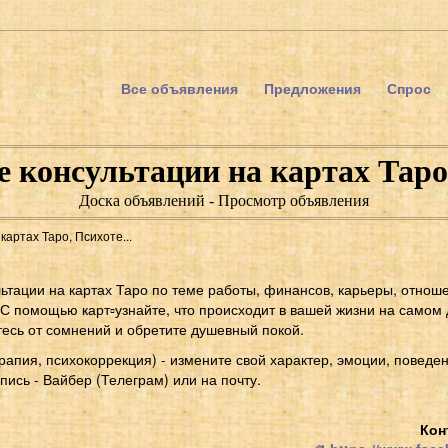
Все объявления
Предложения
Спрос
 консультации на картах Таро
Доска объявлений - Просмотр объявления
артах Таро, Психоте...
ьтации на картах Таро по теме работы, финансов, карьеры, отнош
 С помощью карт▫узнайте, что происходит в вашей жизни на самом 
тесь от сомнений и обретите душевный покой.
апия, психокоррекция) - измените свой характер, эмоции, поведен
апись - Вайбер (Телеграм) или на почту.
Кон