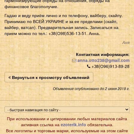
гармонизирующие обряды на отношения, обряды на
финансовое благополучие.
Гадаю и веду приём лично и по телефону, вайберу, скайпу.
Принимаю по ВСЕЙ УКРАИНЕ и за ее пределами (скайп,
вайбер, ватсап). Предварительная запись. Записаться на
прием можно по тел.: +З8(О98)5З6-1З-51. Анна.
Аня
Контактная информация:
anna.otto238@gmail.com
+З8(О96)91З-89-28
Вернуться к просмотру объявлений
Объявление опубликовано до 2 июня 2019 г.
При использовании и цитировании любых материалов сайта
активная ссылка на
ezoterik.info
обязательна.
Все логотипы и торговые марки, используемые на этом сайте