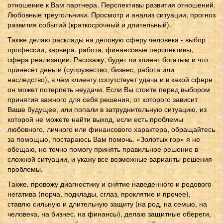
отношение к Вам партнера. Перспективы развития отношений.
Любовные треугольники. Просмотр и анализ ситуации, прогноз
развития событий (краткосрочный и длительный).
Также делаю расклады на деловую сферу человека - выбор
профессии, карьера, работа, финансовые перспективы,
сфера реализации. Расскажу, будет ли клиент богатым и что
принесёт деньги (супружество, бизнес, работа или
наследство), в чём клиенту сопутствует удача и в какой сфере
он может потерпеть неудачи. Если Вы стоите перед выбором
принятия важного для себя решения, от которого зависит
Ваше будущее, или попали в затруднительную ситуацию, из
которой не можете найти выход, если есть проблемы
любовного, личного или финансового характера, обращайтесь
за помощью, постараюсь Вам помочь. «Золотых гор» я не
обещаю, но точно помогу принять правильное решение в
сложной ситуации, и укажу все возможные варианты решения
проблемы.
Также, провожу диагностику и снятие наведенного и родового
негатива (порча, подклады, сглаз, проклятие и прочее),
ставлю сильную и длительную защиту (на род, на семью, на
человека, на бизнес, на финансы), делаю защитные обереги,