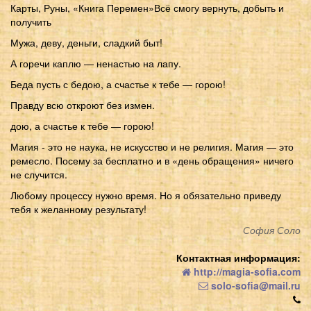
Карты, Руны, «Книга Перемен»Всё смогу вернуть, добыть и
получить
Мужа, деву, деньги, сладкий быт!
А горечи каплю — ненастью на лапу.
Беда пусть с бедою, а счастье к тебе — горою!
Правду всю откроют без измен.
дою, а счастье к тебе — горою!
Магия - это не наука, не искусство и не религия. Магия — это
ремесло. Посему за бесплатно и в «день обращения» ничего
не случится.
Любому процессу нужно время. Но я обязательно приведу
тебя к желанному результату!
София Соло
Контактная информация:
http://magia-sofia.com
solo-sofia@mail.ru