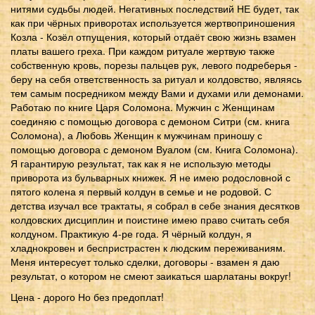
нитями судьбы людей. Негативных последствий НЕ будет, так
как при чёрных приворотах используется жертвоприношения
Козла - Козёл отпущения, который отдаёт свою жизнь взамен
платы вашего греха. При каждом ритуале жертвую также
собственную кровь, порезы пальцев рук, левого подреберья -
беру на себя ответственность за ритуал и колдовство, являясь
тем самым посредником между Вами и духами или демонами.
Работаю по книге Царя Соломона. Мужчин с Женщинам
соединяю с помощью договора с демоном Ситри (см. книга
Соломона), а Любовь Женщин к мужчинам приношу с
помощью договора с демоном Вуалом (см. Книга Соломона).
Я гарантирую результат, так как я не использую методы
приворота из бульварных книжек. Я не имею родословной с
пятого колена я первый колдун в семье и не родовой. С
детства изучал все трактаты, я собрал в себе знания десятков
колдовских дисциплин и поистине имею право считать себя
колдуном. Практикую 4-ре года. Я чёрный колдун, я
хладнокровен и беспристрастен к людским переживаниям.
Меня интересует только сделки, договоры - взамен я даю
результат, о котором не смеют заикаться шарлатаны вокруг!
Цена - дорого Но без предоплат!