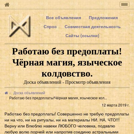
Togg
navig
Все объявления
Предложения
Спрос
Совместная деятельность
Сайты (ссылки)
Работаю без предоплаты!
Чёрная магия, языческое
колдовство.
Доска объявлений - Просмотр объявления
Доска объявлений
Работаю без предоплаты!Чёрная магия, языческое кол...
12 марта 2019 г.
Работаю без предоплаты! Совершенно не требую предоплаты
ни на что, ни на ритуалы, ни на материалы НИ. НА. ЧТО!!!
Верну или Влюблю навеки ЛЮБОГО человека, подавлю
любую волю порчей или напротив соединю астральными