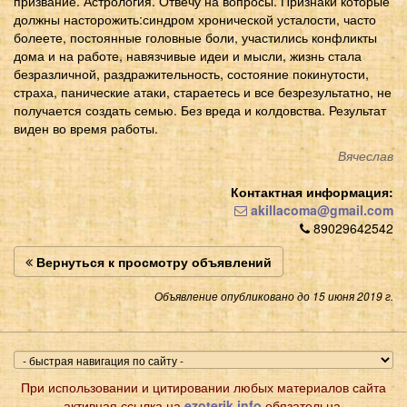
призвание. Астрология. Отвечу на вопросы. Признаки которые
должны насторожить:синдром хронической усталости, часто
болеете, постоянные головные боли, участились конфликты
дома и на работе, навязчивые идеи и мысли, жизнь стала
безразличной, раздражительность, состояние покинутости,
страха, панические атаки, стараетесь и все безрезультатно, не
получается создать семью. Без вреда и колдовства. Результат
виден во время работы.
Вячеслав
Контактная информация:
akillacoma@gmail.com
89029642542
Вернуться к просмотру объявлений
Объявление опубликовано до 15 июня 2019 г.
При использовании и цитировании любых материалов сайта
активная ссылка на
ezoterik.info
обязательна.