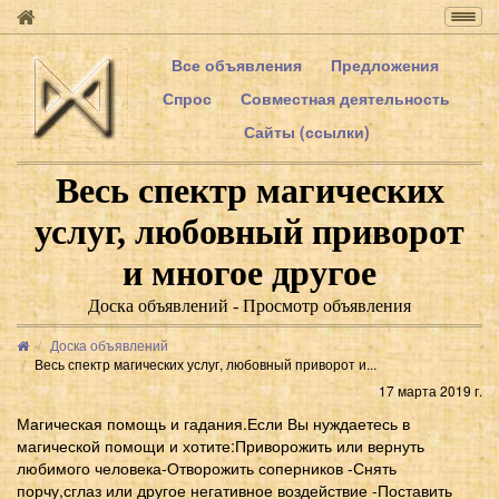
Togg
navig
Все объявления
Предложения
Спрос
Совместная деятельность
Сайты (ссылки)
Весь спектр магических
услуг, любовный приворот
и многое другое
Доска объявлений - Просмотр объявления
Доска объявлений
Весь спектр магических услуг, любовный приворот и...
17 марта 2019 г.
Магическая помощь и гадания.Если Вы нуждаетесь в
магической помощи и хотите:Приворожить или вернуть
любимого человека-Отворожить соперников -Снять
порчу,сглаз или другое негативное воздействие -Поставить