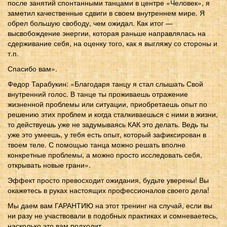
после занятий спонтанными танцами в центре «Человек», я
заметил качественные сдвиги в своем внутреннем мире. Я
обрел большую свободу, чем ожидал. Как итог —
высвобождение энергии, которая раньше направлялась на
сдерживание себя, на оценку того, как я выгляжу со стороны и
т.п.
Спасибо вам».
Федор Тарабукин: «Благодаря танцу я стал слышать Свой
внутренний голос. В танце ты проживаешь отражение
жизненной проблемы или ситуации, приобретаешь опыт по
решению этих проблем и когда сталкиваешься с ними в жизни,
то действуешь уже не задумываясь КАК это делать. Ведь ты
уже это умеешь, у тебя есть опыт, который зафиксирован в
твоем теле. С помощью танца можно решать вполне
конкретные проблемы, а можно просто исследовать себя,
открывать новые грани».
Эффект просто превосходит ожидания, будьте уверены! Вы
окажетесь в руках настоящих профессионалов своего дела!
Мы даем вам ГАРАНТИЮ на этот тренинг на случай, если вы
ни разу не участвовали в подобных практиках и сомневаетесь,
насколько это вам подходит.