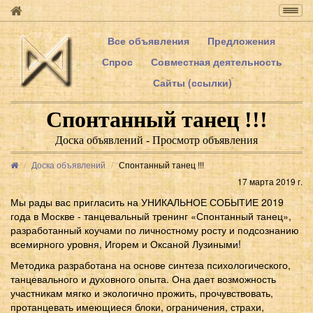
Togg
navig
Все объявления
Предложения
Спрос
Совместная деятельность
Сайты (ссылки)
Спонтанный танец !!!
Доска объявлений - Просмотр объявления
Доска объявлений
Спонтанный танец !!!
17 марта 2019 г.
Мы рады вас пригласить на УНИКАЛЬНОЕ СОБЫТИЕ 2019
года в Москве - танцевальный тренинг «Спонтанный танец»,
разработанный коучами по личностному росту и подсознанию
всемирного уровня, Игорем и Оксаной Лузиными!
Методика разработана на основе синтеза психологического,
танцевального и духовного опыта. Она дает возможность
участникам мягко и экологично прожить, прочувствовать,
протанцевать имеющиеся блоки, ограничения, страхи,