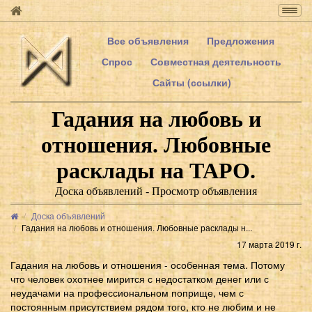
Togg
navig
Все объявления
Предложения
Спрос
Совместная деятельность
Сайты (ссылки)
Гадания на любовь и
отношения. Любoвные
расклады на ТАРО.
Доска объявлений - Просмотр объявления
Доска объявлений
Гадания на любовь и отношения. Любoвные расклады н...
17 марта 2019 г.
Гадания на любовь и отношения - особенная тема. Потому
что человек охотнее мирится с недостатком денег или с
неудачами на профессиональном поприще, чем с
постоянным присутствием рядом того, кто не любим и не