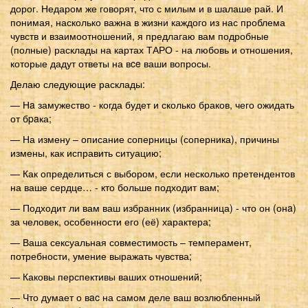
дорог. Недаром же говорят, что с милым и в шалаше рай. И
понимая, насколько важна в жизни каждого из нас проблема
чувств и взаимоотношений, я предлагаю вам подробные
(полные) расклады на картах ТАРО - на любовь и отношения,
которые дадут ответы на вce ваши вопросы.
Делаю следующие расклады:
— Нa замужество - когда будет и сколько браков, чего ожидать
от бpaка;
— На измену – описание соперницы (соперника), причины
измены, как исправить ситуацию;
— Как определиться с выбором, если несколько претендентов
на ваше сердце… - кто больше подходит вам;
— Подходит ли вам ваш избранник (избранница) - что он (онa)
за человек, особенности его (её) характера;
— Ваша сексуальная совместимость – темперамент,
потребности, умение выражать чувства;
— Каковы перспективы ваших отношений;
— Что думает о вac на самом деле ваш возлюбленный