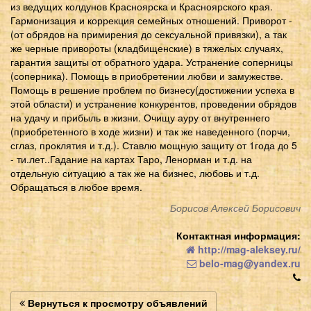
из ведущих колдунов Красноярска и Красноярского края.
Гармонизация и коррекция семейных отношений. Приворот -
(от обрядов на примирения до сексуальной привязки), а так
же черные привороты (кладбищенские) в тяжелых случаях,
гарантия защиты от обратного удара. Устранение соперницы
(соперника). Помощь в приобретении любви и замужестве.
Помощь в решение проблем по бизнесу(достижении успеха в
этой области) и устранение конкурентов, проведении обрядов
на удачу и прибыль в жизни. Очищу ауру от внутреннего
(приобретенного в ходе жизни) и так же наведенного (порчи,
сглаз, проклятия и т.д.). Ставлю мощную защиту от 1года до 5
- ти.лет..Гадание на картах Таро, Ленорман и т.д. на
отдельную ситуацию а так же на бизнес, любовь и т.д.
Обращаться в любое время.
Борисов Алексей Борисович
Контактная информация:
http://mag-aleksey.ru/
belo-mag@yandex.ru
Вернуться к просмотру объявлений