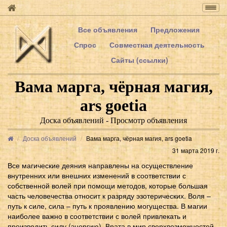
Togg
navig
Все объявления
Предложения
Спрос
Совместная деятельность
Сайты (ссылки)
Вама марга, чёрная магия,
ars goetia
Доска объявлений - Просмотр объявления
Доска объявлений
Вама марга, чёрная магия, ars goetia
31 марта 2019 г.
Все магические деяния направлены на осуществление
внутренних или внешних изменений в соответствии с
собственной волей при помощи методов, которые большая
часть человечества относит к разряду эзотерических. Воля –
путь к силе, сила – путь к проявлению могущества. В магии
наиболее важно в соответствии с волей привлекать и
производить силу (энергию). Врата в мир сверхвозможностей,