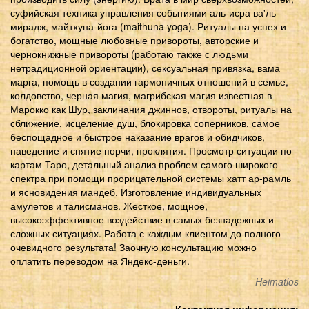
суфийская техника управления событиями аль-исра ва'ль-
мирадж, майтхуна-йога (maithuna yoga). Ритуалы на успех и
богатство, мощные любовные привороты, авторские и
чернокнижные привороты (работаю также с людьми
нетрадиционной ориентации), сексуальная привязка, вама
марга, помощь в создании гармоничных отношений в семье,
колдовство, черная магия, магрибская магия известная в
Марокко как Шур, заклинания джиннов, отвороты, ритуалы на
сближение, исцеление душ, блокировка соперников, самое
беспощадное и быстрое наказание врагов и обидчиков,
наведение и снятие порчи, проклятия. Просмотр ситуации по
картам Таро, детальный анализ проблем самого широкого
спектра при помощи прорицательной системы хатт ар-рамль
и ясновидения мандеб. Изготовление индивидуальных
амулетов и талисманов. Жесткое, мощное,
высокоэффективное воздействие в самых безнадежных и
сложных ситуациях. Работа с каждым клиентом до полного
очевидного результата! Заочную консультацию можно
оплатить переводом на Яндекс-деньги.
Heimatlos
Контактная информация: