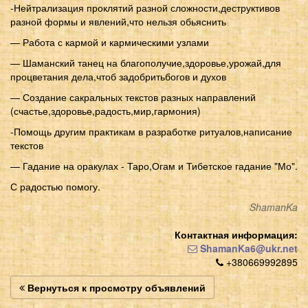
-Нейтрализация проклятий разной сложности,деструктивов
разной формы и явлений,что нельзя обьяснить
— Работа с кармой и кармическими узлами
— Шаманский танец на благополучие,здоровье,урожай,для
процветания дела,чтоб задобритьбогов и духов
— Создание сакральных текстов разных направлений
(счастье,здоровье,радость,мир,гармония)
-Помощь другим практикам в разработке ритуалов,написание
текстов
— Гадание на оракулах - Таро,Огам и Тибетское гадание "Мо".
С радостью помогу.
ShamanKa
Контактная информация:
ShamanKa6@ukr.net
+380669992895
Вернуться к просмотру объявлений