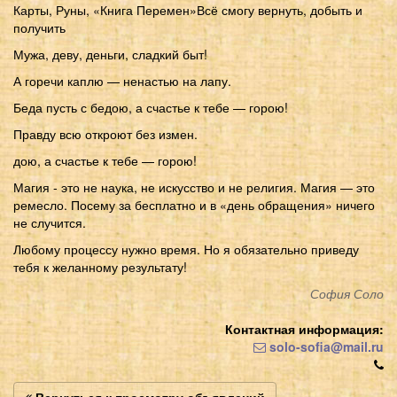
Карты, Руны, «Книга Перемен»Всё смогу вернуть, добыть и
получить
Мужа, деву, деньги, сладкий быт!
А горечи каплю — ненастью на лапу.
Беда пусть с бедою, а счастье к тебе — горою!
Правду всю откроют без измен.
дою, а счастье к тебе — горою!
Магия - это не наука, не искусство и не религия. Магия — это
ремесло. Посему за бесплатно и в «день обращения» ничего
не случится.
Любому процессу нужно время. Но я обязательно приведу
тебя к желанному результату!
София Соло
Контактная информация:
solo-sofia@mail.ru
Вернуться к просмотру объявлений