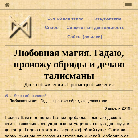
Togg
navig
Все объявления
Предложения
Спрос
Совместная деятельность
Сайты (ссылки)
Любовная магия. Гадаю,
провожу обряды и делаю
талисманы
Доска объявлений - Просмотр объявления
Доска объявлений
Любовная магия. Гадаю, провожу обряды и делаю тали...
6 апреля 2019 г.
Помогу Вам в решении Ваших проблем. Помогаю даже в
самых тяжелых и запущенных ситуациях и всегда довожу дело
до конца. Гадаю на картах Таро и кофейной гуще. Снимаю
порчу, очищаю от сглаза и негативных мыслей. Избавляю от