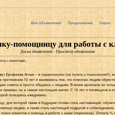
Все объявления
Предложения
Спрос
ку-помощницу для работы с кл
Доска объявлений - Просмотр объявления
ты с клиентами...
вут Ерофеева Аглая – я парапсихолог (не путать с психологом!!), 
на протяжении 12 лет я занимаюсь тем, что помогаю людям обрести
даю советы и просто общаюсь с людьми. В моем арсенале не толь
 и приемы, но и самая настоящая магия. С 16 лет я посвящена в о
торой пользуюсь ежедневно.
, для которой также в будущем готова стать наставницей, обучит
омощи людям, а также стать настоящей подругой и собеседником.
поиск клиентов и помощь в работе с ними (переписка). Оплата %-т