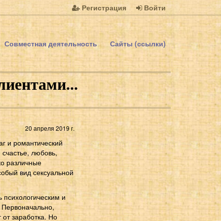
Регистрация
Войти
Совместная деятельность
Сайты (ссылки)
иентами...
20 апреля 2019 г.
маг и романтический
 счастье, любовь,
ко различные
собый вид сексуальной
ь психологическим и
 Первоначально,
 от заработка. Но