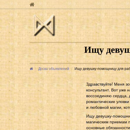
Ищу девуш
Доска объявлений
Ищу девушку-помощницу для рабо
Здравствуйте! Меня зо
консультант. Вот уже 
воссоединяю сердца, 
романтические уловки
и любовной магии, ко
Ищу девушку-помошницу
магическим приемам п
основные обязанности 