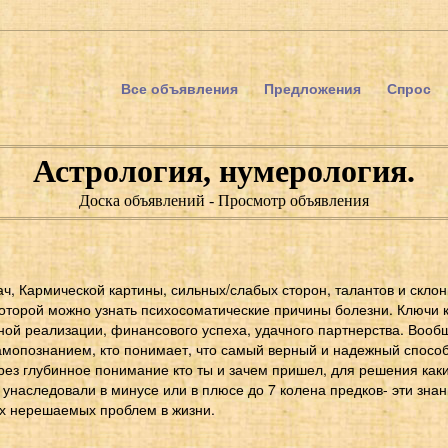
Все объявления
Предложения
Спрос
Астрология, нумерология.
Доска объявлений - Просмотр объявления
ч, Кармической картины, сильных/слабых сторон, талантов и склон
оторой можно узнать психосоматические причины болезни. Ключи 
ой реализации, финансового успеха, удачного партнерства. Вообщ
самопознанием, кто понимает, что самый верный и надежный спосо
рез глубинное понимание кто ты и зачем пришел, для решения каки
о унаследовали в минусе или в плюсе до 7 колена предков- эти зна
их нерешаемых проблем в жизни.