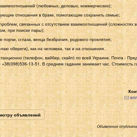
заимоотношений (любовных, деловых, коммерческих);
ующие отношения в браке, помогающие сохранить семью;
роблем, связанных с отсутствием взаимоотношений (сложностях 
м, при поиске пары);
е порчи, сглаза, венца безбрачия, родового проклятия;
лаю обереги), как на человека, так и на отношения.
анционно (телефон, вайбер, скайп) по всей Украине. Почта - Пре
 +38(098)536-13-51. В среднем гадание занимает час. Стоимость г
Кон
ann
смотру объявлений
Объявление опубликов