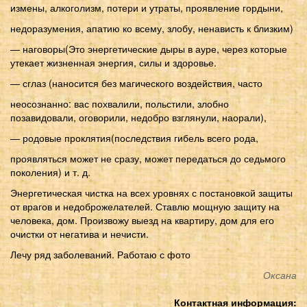
измены, алкоголизм, потери и утраты, проявление гордыни,
недоразумения, апатию ко всему, злобу, ненависть к близким)
— наговоры(Это энергетические дыры в ауре, через которые
утекает жизненная энергия, силы и здоровье.
— сглаз (наносится без магического воздействия, часто
неосознанно: вас похвалили, польстили, злобно
позавидовали, оговорили, недобро взглянули, наорали),
— родовые проклятия(последствия гибель всего рода,
проявляться может не сразу, может передаться до седьмого
поколения) и т. д.
Энергетическая чистка на всех уровнях с постановкой защиты
от врагов и недоброжелателей. Ставлю мощную защиту на
человека, дом. Произвожу выезд на квартиру, дом для его
очистки от негатива и нечисти.
Лечу ряд заболеваний. Работаю с фото
Оксана
Контактная информация: