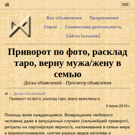
Togg
navig
Все объявления
Предложения
Спрос
Совместная деятельность
Сайты (ссылки)
Приворот по фото, расклад
таро, верну мужа/жену в
семью
Доска объявлений - Просмотр объявления
Доска объявлений
Приворот по фото, расклад таро, верну мужа/жену в...
9 июня 2019 г.
Помощь всем нуждающимся. Возвращение любимого
человека даже в запущенных случаях (сильнейший приворот),
ритуалы на партнерскую верность, налаживание в семье мира
и взаимопонимания, снятия разных видов негатива и