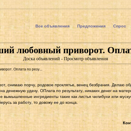
Все объявления
Предложения
Спрос
ий любовный приворот. Оплат
Доска объявлений - Просмотр объявления
орот. Оплата по резу...
от, снимаю порчу, родовое проклятье, венец безбрачия. Делаю о
а денежную удачу. ОПлата по результату, никаких денег на матер
е вымышленные ингредиенты такие как листья чилибухи или мускус
ерусь за работу, то довожу ее до конца.
Кон