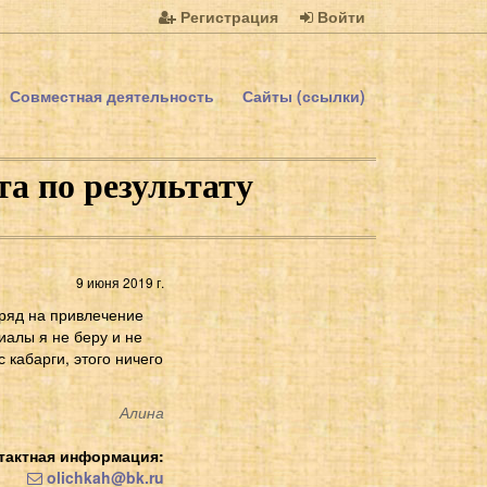
Регистрация
Войти
Совместная деятельность
Сайты (ссылки)
а по результату
9 июня 2019 г.
бряд на привлечение
иалы я не беру и не
 кабарги, этого ничего
Алина
тактная информация:
olichkah@bk.ru