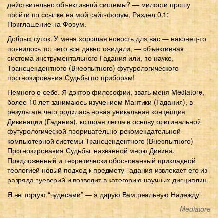
действительно объективной системы? ― милости прошу
пройти по ссылке на мой сайт-форум, Раздел 0.1:
Приглашение на Форум.
Добрых суток. У меня хорошая новость для вас ― наконец-то
появилось то, чего все давно ожидали, ― объективная
система инструментального Гадания или, по науке,
Трансцендентного (Внеопытного) футурологического
прогнозирования Судьбы по приборам!
Немного о себе. Я доктор философии, звать меня Mediatore,
более 10 лет занимаюсь изучением Мантики (Гадания), в
результате чего родилась новая уникальная концепция
Дивинации (Гадания), которая легла в основу оригинальной
футурологической прорицательно-рекомендательной
компьютерной системы Трансцендентного (Внеопытного)
Прогнозирования Судьбы, названной мною Дивина.
Предложенный и теоретически обоснованный прикладной
теологией новый подход к предмету Гадания извлекает его из
разряда суеверий и возводит в категорию научных дисциплин.
Я не торгую “чудесами” ― я дарую Вам реальную Надежду!
Mediatore