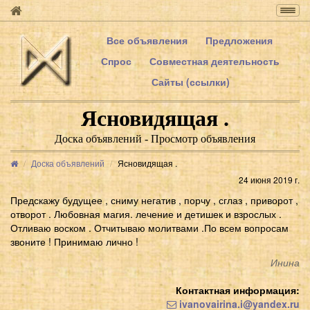
Togg
navig
Все объявления
Предложения
Спрос
Совместная деятельность
Сайты (ссылки)
Ясновидящая .
Доска объявлений - Просмотр объявления
Доска объявлений
Ясновидящая .
24 июня 2019 г.
Предскажу будущее , сниму негатив , порчу , сглаз , приворот ,
отворот . Любовная магия. лечение и детишек и взрослых .
Отливаю воском . Отчитываю молитвами .По всем вопросам
звоните ! Принимаю лично !
Инина
Контактная информация:
ivanovairina.i@yandex.ru