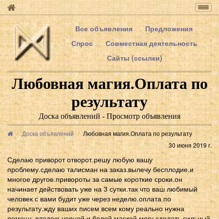
Togg
navig
Все объявления
Предложения
Спрос
Совместная деятельность
Сайты (ссылки)
Любовная магия.Оплата по
результату
Доска объявлений - Просмотр объявления
Доска объявлений
Любовная магия.Оплата по результату
30 июня 2019 г.
Сделаю приворот отворот.решу любую вашу
проблему.сделаю талисман на заказ.вылечу бесплодие.и
многое другое.привороты за самые короткие сроки.он
начинает действовать уже на 3 сутки.так что ваш любимый
человек с вами будит уже через неделю.оплата по
результату.жду ваших писем всем кому реально нужна
помощь.владею черной и белой магией.могу сделать сильный