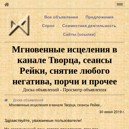
Togg
navig
Все объявления
Предложения
Спрос
Совместная деятельность
Сайты (ссылки)
Мгновенные исцеления в
канале Творца, сеансы
Рейки, снятие любого
негатива, порчи и прочее
Доска объявлений - Просмотр объявления
Доска объявлений
Мгновенные исцеления в канале Творца, сеансы Рейки...
30 июня 2019 г.
Здравствуйте, уважаемые пользователи!
На сегодняшний день готова предложить вам все