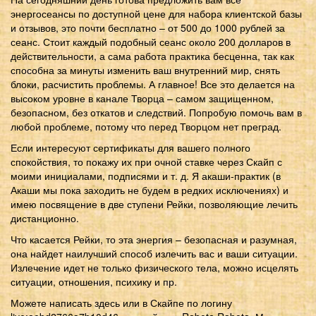
энергосеансы по доступной цене для набора клиентской базы
и отзывов, это почти бесплатно – от 500 до 1000 рублей за
сеанс. Стоит каждый подобный сеанс около 200 долларов в
действительности, а сама работа практика бесценна, так как
способна за минуты изменить ваш внутренний мир, снять
блоки, расчистить проблемы. А главное! Все это делается на
высоком уровне в канале Творца – самом защищенном,
безопасном, без откатов и следствий. Попробую помочь вам в
любой проблеме, потому что перед Творцом нет преград.
Если интересуют сертификаты для вашего полного
спокойствия, то покажу их при очной ставке через Скайп с
моими инициалами, подписями и т. д. Я акаши-практик (в
Акаши мы пока заходить не будем в редких исключениях) и
имею посвящение в две ступени Рейки, позволяющие лечить
дистанционно.
Что касается Рейки, то эта энергия – безопасная и разумная,
она найдет наилучший способ излечить вас и ваши ситуации.
Излечение идет не только физического тела, можно исцелять
ситуации, отношения, психику и пр.
Можете написать здесь или в Скайпе по логину