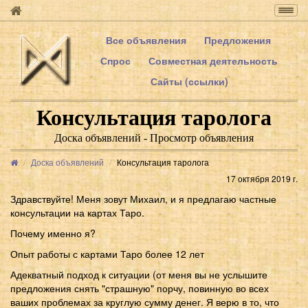
Togg
navig
Все объявления
Предложения
Спрос
Совместная деятельность
Сайты (ссылки)
Консультация таролога
Доска объявлений - Просмотр объявления
Доска объявлений
Консультация таролога
17 октября 2019 г.
Здравствуйте! Меня зовут Михаил, и я предлагаю частные
консультации на картах Таро.
Почему именно я?
Опыт работы с картами Таро более 12 лет
Адекватный подход к ситуации (от меня вы не услышите
предложения снять "страшную" порчу, повинную во всех
ваших проблемах за круглую сумму денег. Я верю в то, что