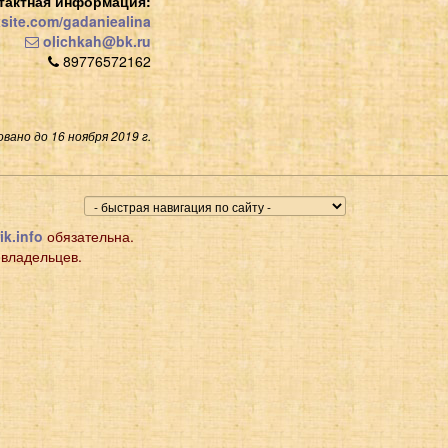
тактная информация:
xsite.com/gadaniealina
olichkah@bk.ru
89776572162
вано до 16 ноября 2019 г.
ik.info
обязательна.
 владельцев.