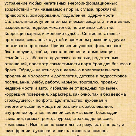
устранение любых негативных энергоинформационных
воздействий - так называемой порчи, сглаза, проклятий,
приворотов, зомбирования, подселения, одержимости.
Сильная, многоступенчатая магическая защита от негативных
воздействий, недоброжелателей, негативных событий.
Коррекция кармы, изменение судьбы. Снятие негативных
программ, связанных с датой и временем рождения, других
негативных программ. Привлечение успеха, финансового
благополучия, любви, восстановление и гармонизация
семейных, любовных, дружеских, деловых, родственных
отношений, просмотр совместимости партнёров для бизнеса и
брака. Обряды на женскую и девичью привлекательность,
продление молодости и долголетия, детское и подростковое
послушание, учёбу, работу, карьеру, торговлю, продажу
недвижимости и авто. Избавление от вредных привычек,
коррекция поведения, характера, как очно, так и без ведома
страждущего, - по фото. Целительство, духовная и
энергетическая помощь при различных заболеваниях
внутренних органов, нервной системы, кожи, бесплодии,
заикании, грыжах, роже, энурезе, страхах, депрессии,
комплексах. Имеются положительные результаты по раку и
шизофрении. Духовная и психологическая помощь