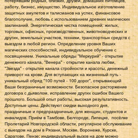
потерявшим родных, близких, друзей, домашних питомцев,
работу, бизнес, имущество. Индивидуальное изготовление
защитных амулетов и талисманов на успех, финансовое
благополучие, любовь с использованием древних магических
заклинаний. Энергетическая чистка помещений: жилых,
торговых, офисных, производственных, животноводческих и
других, земельных участков, техники, транспортных средств с
выездом в любой регион. Определение уровня Ваших
магических способностей, индивидуальное обучение с
посвящением. Уникальные обряды "Меркурий" - открытие
денежного канала, "Венера" - открытие канала любви,
"Звезда" - открытие канала стройности и красоты, денежный
приворот на крови. Для вступающих на жизненный путь -
уникальный обряд "100 путей - 100 дорог", открывающий
Ваши безграничные возможности. Безопасное расторжение
договора с дьяволом, исправление других ошибок Вашего
прошлого. Большой опыт работы, высокая результативность.
Доступные цены. Действуют скидки выходного дня,
праздничные и предпраздничные, для женщин, студентов и
инвалидов. Приём в Тамбове, Белгороде, Липецке, посёлке
Пролетарий Новгородской области, регулярное обслуживание
с выездом на дом в Рязани, Москве, Воронеже, Курске,
Саратове, Пензе; индивидуальный вызов на дом можно