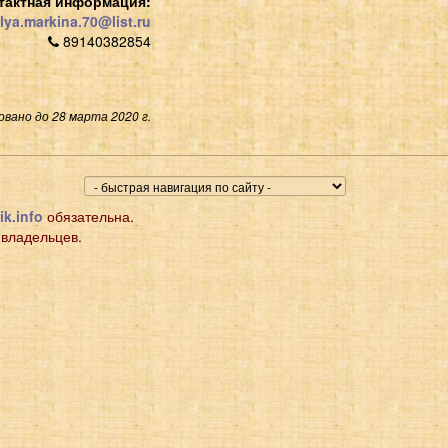
тактная информация:
lya.markina.70@list.ru
89140382854
вано до 28 марта 2020 г.
ik.info
обязательна.
 владельцев.