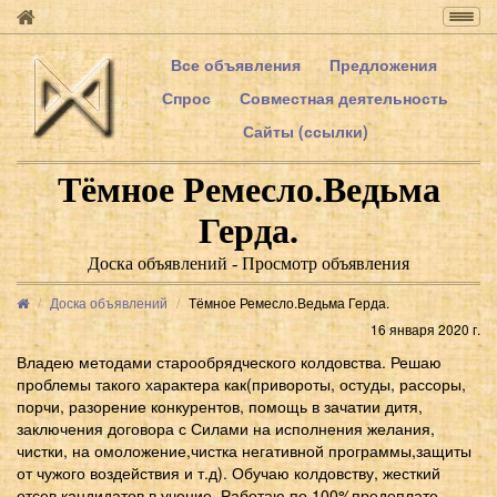
Togg
navig
Все объявления
Предложения
Спрос
Совместная деятельность
Сайты (ссылки)
Тёмное Ремесло.Ведьма
Герда.
Доска объявлений - Просмотр объявления
Доска объявлений
Тёмное Ремесло.Ведьма Герда.
16 января 2020 г.
Владею методами старообрядческого колдовства. Решаю
проблемы такого характера как(привороты, остуды, рассоры,
порчи, разорение конкурентов, помощь в зачатии дитя,
заключения договора с Силами на исполнения желания,
чистки, на омоложение,чистка негативной программы,защиты
от чужого воздействия и т.д). Обучаю колдовству, жесткий
отсев кандидатов в учение. Работаю по 100%предоплате,