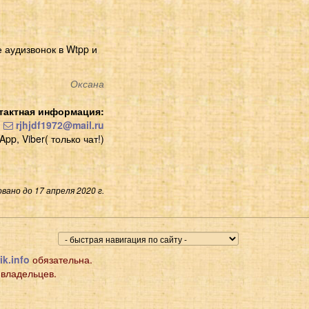
 аудизвонок в Wtpp и
Оксана
тактная информация:
rjhjdf1972@mail.ru
pp, Viber( только чат!)
вано до 17 апреля 2020 г.
ik.info
обязательна.
 владельцев.