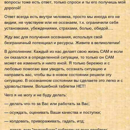
вопросы тоже есть ответ, только спроси и ты его получишь мой
дорогой!
Ответ всегда есть внутри человека, просто мы иногда его не
видим, не чувствуем или не осознаем, т.к. ограничили себя
установками, убеждениями, страхами, болью, обидой….
Жду вас для получения осознания, используя свой
безграничный потенциал и ресурсы. Живите в великолепии!
В дополнение: Каждый из нас делает свою жизнь САМ и если
он оказался в определенной ситуации, то только он САМ
может ее изменить и никто иной. Я только бережно и с
любовью помогаю вам увидеть, осознать ситуацию и
направить вас, чтобы вы в новом состоянии решили эту
ситуацию. В осознанном состоянии вы сделаете это легко и с
удовольствием. Волшебной таблетки НЕТ!
Чего я не могу и не буду делать:
— делать что-то за Вас или работать за Вас;
— осуждать, оценивать Ваши качества и поступки;
— колдовать, привораживать, гадать, итд;
— давать вам "волшебную" таблетку от всех проблем;