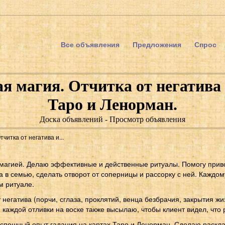
Все объявления
Предложения
Спрос
 магия. Отчитка от негатива и
Таро и Ленорман.
Доска объявлений - Просмотр объявления
итка от негатива и...
магией. Делаю эффективные и действенные ритуалы. Помогу прив
а в семью, сделать отворот от соперницы и рассорку с ней. Каждо
м ритуале.
 негатива (порчи, сглаза, проклятий, венца безбрачия, закрытия жи
каждой отливки на воске также высылаю, чтобы клиент видел, что
спешный опыт гадания на картах Таро и Ленорман. Сделаю раскл