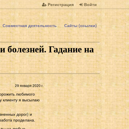
Регистрация
Войти
Совместная деятельность
Сайты (ссылки)
 болезней. Гадание на
29 января 2020 г.
орожить любимого
му клиенту я высылаю
зненных дорог) и
 работа проделана.
ады на любые