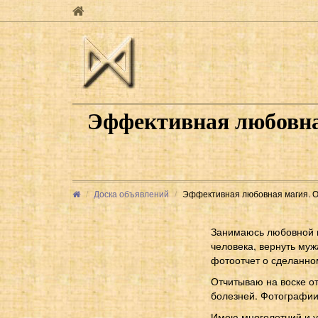
Эффективная любовная
Доска объявлений
Эффективная любовная магия. Отч
Занимаюсь любовной 
человека, вернуть муж
фотоотчет о сделанно
Отчитываю на воске от
болезней. Фотографии 
Имею многолетний и у