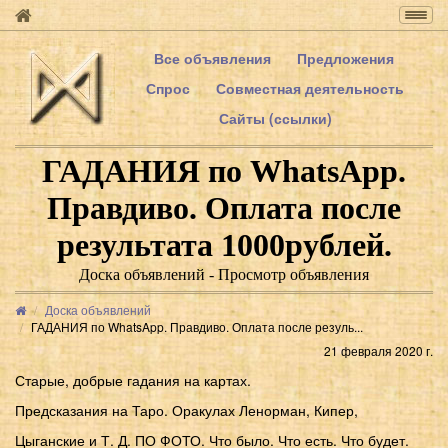
Togg
navig
Все объявления
Предложения
Спрос
Совместная деятельность
Сайты (ссылки)
ГАДАНИЯ по WhatsApp.
Правдиво. Оплата после
результата 1000рублей.
Доска объявлений - Просмотр объявления
Доска объявлений
ГАДАНИЯ по WhatsApp. Правдиво. Оплата после резуль...
21 февраля 2020 г.
Старые, добрые гадания на картах.
Предсказания на Таро. Оракулах Ленорман, Кипер,
Цыганские и Т. Д. ПО ФОТО. Что было. Что есть. Что будет.