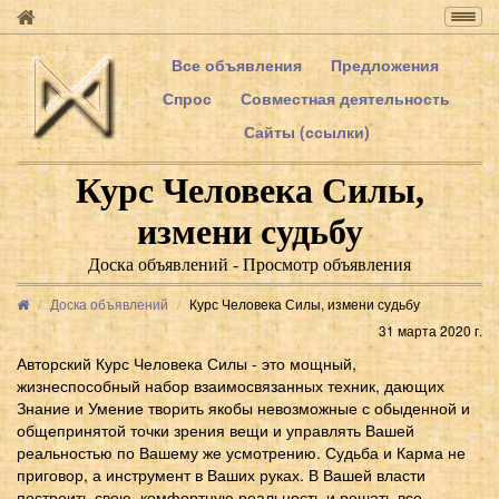
Togg
navig
Все объявления
Предложения
Спрос
Совместная деятельность
Сайты (ссылки)
Курс Человека Силы,
измени судьбу
Доска объявлений - Просмотр объявления
Доска объявлений
Курс Человека Силы, измени судьбу
31 марта 2020 г.
Авторский Курс Человека Силы - это мощный,
жизнеспособный набор взаимосвязанных техник, дающих
Знание и Умение творить якобы невозможные с обыденной и
общепринятой точки зрения вещи и управлять Вашей
реальностью по Вашему же усмотрению. Судьба и Карма не
приговор, а инструмент в Ваших руках. В Вашей власти
построить свою, комфортную реальность и решать все