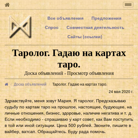
Togg
navig
Все объявления
Предложения
Спрос
Совместная деятельность
Сайты (ссылки)
Таролог. Гадаю на картах
таро.
Доска объявлений - Просмотр объявления
Доска объявлений
Таролог. Гадаю на картах таро.
24 мая 2020 г.
Здравствуйте, меня зовут Мария. Я таролог. Предсказываю
судьбу по картам таро на прошлое, настоящее, будующее, на
личные отношения, бизнес, здоровье, наличие негатива и т. д.
Если необходимо - спрашиваю у карт совет, как Вам поступить
в той или иной ситуации. Цена 500 рублей. Звоните, пишите в
вайбер, ватсап. Обращайтесь. Буду рада помочь.