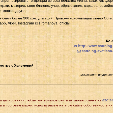
спрогнозировать тенденции во всех областях жизни, таких как здор
дьми, материальное благополучие, образование, карьера, семейна
и многое другое...
а счету более 300 консультаций. Провожу консультации лично Сочи
pp, Viber. Instagram @s.romanova_official
Кон
http://www.astrolog
astrolog-svetlan
смотру объявлений
Объявление опубликов
и цитировании любых материалов сайта активная ссылка на
ezoter
ы и торговые марки, используемые на этом сайте собственность их