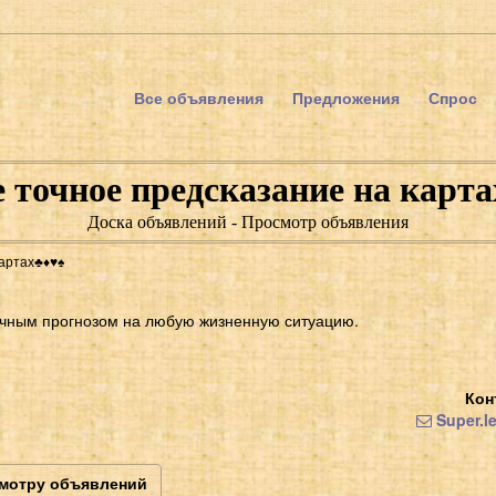
Все объявления
Предложения
Спрос
 точное предсказание на картах♣️
Доска объявлений - Просмотр объявления
тах♣️♦️♥️♠️
точным прогнозом на любую жизненную ситуацию.
Кон
Super.l
смотру объявлений