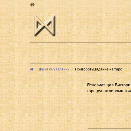
Доска объявлений
Привороты,гадание на таро
Ясновидящая Виктория
таро,рунах.хиромантия