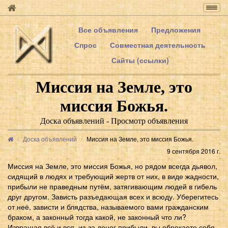
Togg
navig
Все объявления
Предложения
Спрос
Совместная деятельность
Сайты (ссылки)
Миссия на Земле, это
миссия Божья.
Доска объявлений - Просмотр объявления
Доска объявлений
Миссия на Земле, это миссия Божья.
9 сентября 2016 г.
Миссия на Земле, это миссия Божья, но рядом всегда дьявол,
сидящий в людях и требующий жертв от них, в виде жадности,
прибыли не праведным путём, затягивающим людей в гибель
друг другом. Зависть разъедающая всех и всюду. Уберегитесь
от неё, зависти и блядства, называемого вами гражданским
браком, а законный тогда какой, не законный что ли?
Извращая всё и вся, из-за денег прибыли, вы обрекаете себя