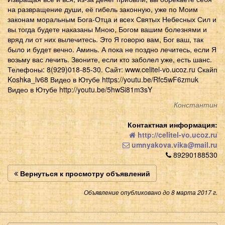
на развращение души, её гибель законную, уже по Моим
законам моральным Бога-Отца и всех Святых Небесных Сил и
вы тогда будете наказаны Мною, Богом вашим болезнями и
вряд ли от них вылечитесь. Это Я говорю вам, Бог ваш, так
было и будет вечно. Аминь. А пока не поздно лечитесь, если Я
возьму вас лечить. Звоните, если кто заболел уже, есть шанс.
Телефоны: 8(929)018-85-30. Сайт: www.celitel-vo.ucoz.ru Скайп
Koshka_lv68 Видео в Ютубе https://youtu.be/Rfc5wF6zmuk
Видео в Ютубе http://youtu.be/5hwSi81m3sY
Константин
Контактная информация:
http://celitel-vo.ucoz.ru
umnyakova.vika@mail.ru
89290188530
Вернуться к просмотру объявлений
Объявление опубликовано до 8 марта 2017 г.