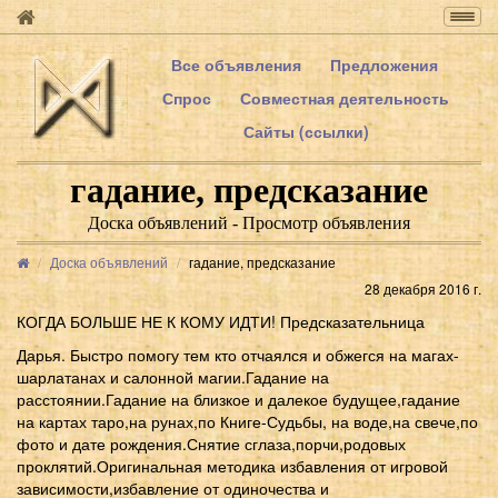
Togg
navig
Все объявления
Предложения
Спрос
Совместная деятельность
Сайты (ссылки)
гадание, предсказание
Доска объявлений - Просмотр объявления
Доска объявлений
гадание, предсказание
28 декабря 2016 г.
КОГДА БОЛЬШЕ НЕ К КОМУ ИДТИ! Предсказательница
Дарья. Быстро помогу тем кто отчаялся и обжегся на магах-
шарлатанах и салонной магии.Гадание на
расстоянии.Гадание на близкое и далекое будущее,гадание
на картах таро,на рунах,по Книге-Судьбы, на воде,на свече,по
фото и дате рождения.Снятие сглаза,порчи,родовых
проклятий.Оригинальная методика избавления от игровой
зависимости,избавление от одиночества и