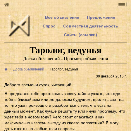
Togg
navig
Все объявления
Предложения
Спрос
Совместная деятельность
Сайты (ссылки)
Таролог, ведунья
Доска объявлений - Просмотр объявления
Доска объявлений
Таролог, ведунья
30 декабря 2016 г.
Доброго времени суток, читающий.
Я предлагаю тебе приоткрыть завесу тайн и узнать, что ждет
тебя в ближайшем или же далеком будущем, пролить свет на
то, что уже произошло и разобраться с тем, что есть на
данный момент. Как лучше решить ту или иную проблему. Что
ждет тебя в новом году? Чего стоит опасаться и как
максимально извлечь выгоду из своего положения? Я могу
дать ответы на любые твои вопросы.