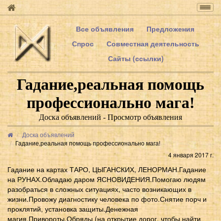
Togg
navig
Все объявления
Предложения
Спрос
Совместная деятельность
Сайты (ссылки)
Гадание,реальная помощь
профессионально мага!
Доска объявлений - Просмотр объявления
Доска объявлений
Гадание,реальная помощь профессионально мага!
4 января 2017 г.
Гадание на картах ТАРО, ЦЫГАНСКИХ, ЛЕНОРМАН.Гадание
на РУНАХ.Обладаю даром ЯСНОВИДЕНИЯ.Помогаю людям
разобраться в сложных ситуациях, часто возникающих в
жизни.Провожу диагностику человека по фото.Снятие порч и
проклятий, установка защиты.Денежная
магия.Привороты.Обряды (на открытие дорог, чтобы найти